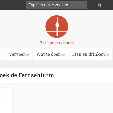
Berlijnoverzicht.nl
Vervoer
Wat te doen
Eten en drinken
zoek de Fernsehturm
n