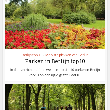
Berlijn top 10
Mooiste plekken van Berlijn
•
Parken in Berlijn top 10
In dit overzicht hebben we de mooiste 10 parken in Berlijn
voor u op een rijtje gezet. Laat u...