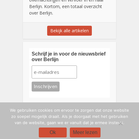
Berlijn. Kortom, een totaal overzicht
over Berlijn.
Bekijk alle artikelen
Schrijf je in voor de nieuwsbrief
over Berlijn
We gebruiken cookies om ervoor te zorgen dat onze website
zo soepel mogelijk draait. Als je doorgaat met het gebruiken
van de website, gaan we er vanuit dat je ermee instemt.
Ok
Meer lezen
Links
Nieuwsbrief Berlijn