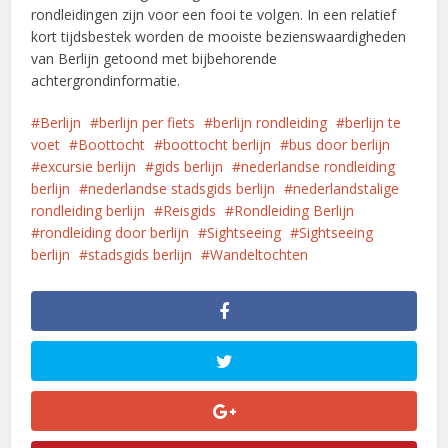
rondleidingen zijn voor een fooi te volgen. In een relatief
kort tijdsbestek worden de mooiste bezienswaardigheden
van Berlijn getoond met bijbehorende
achtergrondinformatie.
Berlijn
berlijn per fiets
berlijn rondleiding
berlijn te
voet
Boottocht
boottocht berlijn
bus door berlijn
excursie berlijn
gids berlijn
nederlandse rondleiding
berlijn
nederlandse stadsgids berlijn
nederlandstalige
rondleiding berlijn
Reisgids
Rondleiding Berlijn
rondleiding door berlijn
Sightseeing
Sightseeing
berlijn
stadsgids berlijn
Wandeltochten