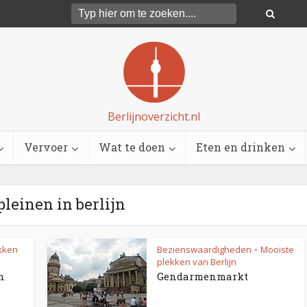
Berlijnoverzicht.nl
Vervoer
Wat te doen
Eten en drinken
pleinen in berlijn
kken
Bezienswaardigheden
Mooiste
•
plekken van Berlijn
n
Gendarmenmarkt