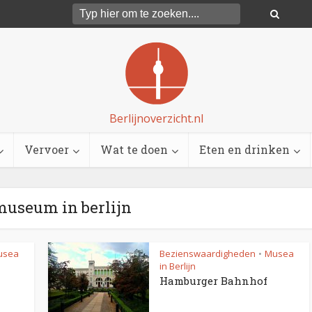
Berlijnoverzicht.nl
Vervoer
Wat te doen
Eten en drinken
museum in berlijn
usea
Bezienswaardigheden
Musea
•
in Berlijn
Hamburger Bahnhof