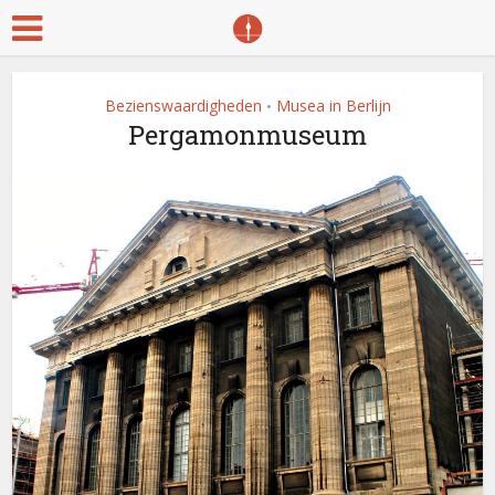
Bezienswaardigheden
Musea in Berlijn
•
Pergamonmuseum