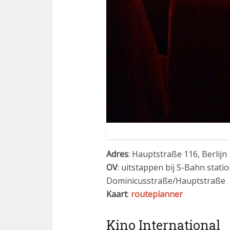
Adres
: Hauptstraße 116, Berlijn
OV
: uitstappen bij S-Bahn stat
Dominicusstraße/Hauptstraße
Kaart
:
routeplanner
Kino International