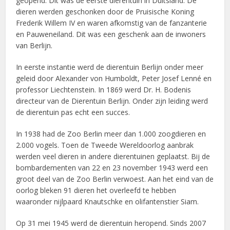
geopend. Dit was de eerste dierentuin in Duitsland. De
dieren werden geschonken door de Pruisische Koning
Frederik Willem IV en waren afkomstig van de fanzanterie
en Pauweneiland. Dit was een geschenk aan de inwoners
van Berlijn.
In eerste instantie werd de dierentuin Berlijn onder meer
geleid door Alexander von Humboldt, Peter Josef Lenné en
professor Liechtenstein. In 1869 werd Dr. H. Bodenis
directeur van de Dierentuin Berlijn. Onder zijn leiding werd
de dierentuin pas echt een succes.
In 1938 had de Zoo Berlin meer dan 1.000 zoogdieren en
2.000 vogels. Toen de Tweede Wereldoorlog aanbrak
werden veel dieren in andere dierentuinen geplaatst. Bij de
bombardementen van 22 en 23 november 1943 werd een
groot deel van de Zoo Berlin verwoest. Aan het eind van de
oorlog bleken 91 dieren het overleefd te hebben
waaronder nijlpaard Knautschke en olifantenstier Siam.
Op 31 mei 1945 werd de dierentuin heropend. Sinds 2007