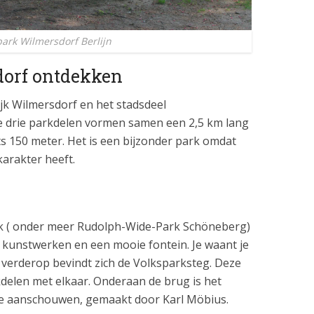
park Wilmersdorf Berlijn
dorf ontdekken
jk Wilmersdorf en het stadsdeel
e drie parkdelen vormen samen een 2,5 km lang
s 150 meter. Het is een bijzonder park omdat
karakter heeft.
ark ( onder meer Rudolph-Wide-Park Schöneberg)
e kunstwerken en een mooie fontein. Je waant je
ts verderop bevindt zich de Volksparksteg. Deze
delen met elkaar. Onderaan de brug is het
te aanschouwen, gemaakt door Karl Möbius.