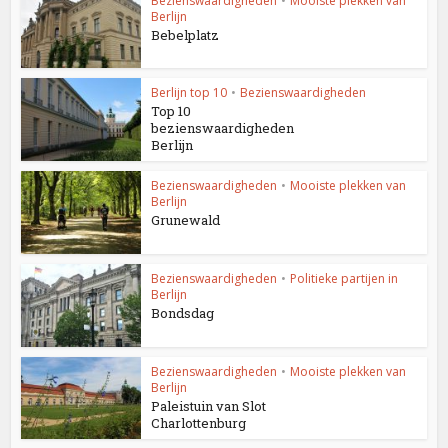
Bezienswaardigheden
•
Mooiste plekken van
Berlijn
Bebelplatz
Berlijn top 10
•
Bezienswaardigheden
Top 10
bezienswaardigheden
Berlijn
Bezienswaardigheden
•
Mooiste plekken van
Berlijn
Grunewald
Bezienswaardigheden
•
Politieke partijen in
Berlijn
Bondsdag
Bezienswaardigheden
•
Mooiste plekken van
Berlijn
Paleistuin van Slot
Charlottenburg